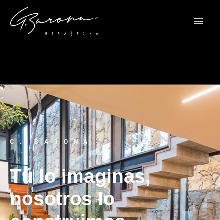
G. BARONA
Tú lo imaginas,
nosotros lo